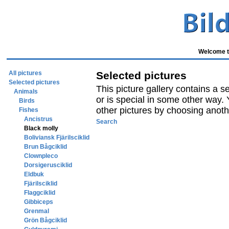
Welcome to
All pictures
Selected pictures
Selected pictures
This picture gallery contains a se
Animals
or is special in some other way. 
Birds
other pictures by choosing anothe
Fishes
Ancistrus
Search
Black molly
Boliviansk Fjärilsciklid
Brun Bågciklid
Clownpleco
Dorsigerusciklid
Eldbuk
Fjärilsciklid
Flaggciklid
Gibbiceps
Grenmal
Grön Bågciklid