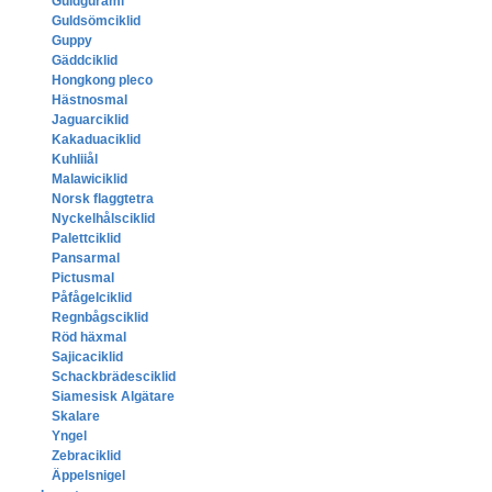
Guldgurami
Guldsömciklid
Guppy
Gäddciklid
Hongkong pleco
Hästnosmal
Jaguarciklid
Kakaduaciklid
Kuhliiål
Malawiciklid
Norsk flaggtetra
Nyckelhålsciklid
Palettciklid
Pansarmal
Pictusmal
Påfågelciklid
Regnbågsciklid
Röd häxmal
Sajicaciklid
Schackbrädesciklid
Siamesisk Algätare
Skalare
Yngel
Zebraciklid
Äppelsnigel