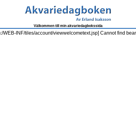
Välkommen till min akvariedagbokssida
n:/WEB-INF/tiles/account/viewwelcometext.jsp] Cannot find bea