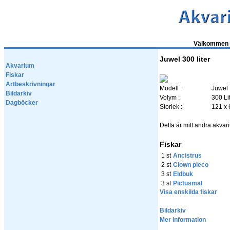
Välkommen t
Juwel 300 liter
Akvarium
Fiskar
Artbeskrivningar
Modell :
Juwel 
Bildarkiv
Volym :
300 Li
Dagböcker
Storlek :
121 x 
Detta är mitt andra akvariu
Fiskar
1 st
Ancistrus
2 st
Clown pleco
3 st
Eldbuk
3 st
Pictusmal
Visa enskilda fiskar
Bildarkiv
Mer information